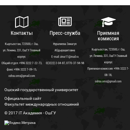
Контакты
Пресс-служба
Приемная
комиссия
Кыргызстан, 723500, г. Ош,
Нуралиева Зинагул
Кыргызстан, 723500, г. Ош,
ул. Ленина, 331, ОшГУ Главный
Абдырашитовна
ул. Ленина, 331, ОшГУ Главный
корпус
Е-mail: zinur11@mail.ru
корпус
Общий отдел: +996 3222 7-22-73,
0(3222) 2-04-87, 0770-37-94-98
Приемная комиссия: +996 3222 7-
факс +996 3222 7-09-15,
08-18,
oshsu.oms@gmail.com
oshsu.oms@gmail.com
Ошский государственный университет
Официальный сайт
Факультет международных отношений
© 2017 IT Академия - OшГУ